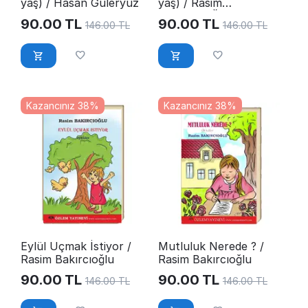
yaş) / Hasan Güleryüz
yaş) / Rasim
BAKIRCIOĞLU
90.00
TL
90.00
TL
146.00
TL
146.00
TL
Kazancınız 38%
Kazancınız 38%
Eylül Uçmak İstiyor /
Mutluluk Nerede ? /
Rasim Bakırcıoğlu
Rasim Bakırcıoğlu
90.00
TL
90.00
TL
146.00
TL
146.00
TL