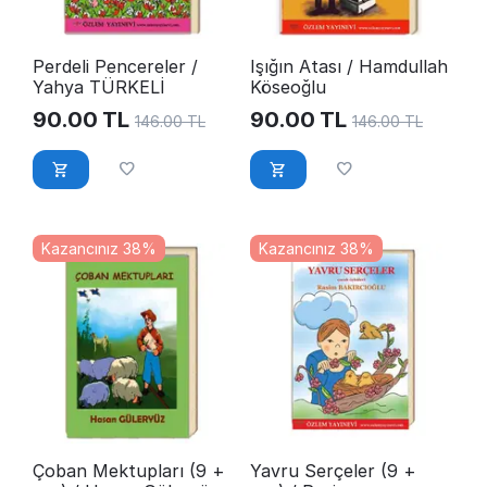
Perdeli Pencereler /
Işığın Atası / Hamdullah
Yahya TÜRKELİ
Köseoğlu
90.00
TL
90.00
TL
146.00
TL
146.00
TL
Kazancınız 38%
Kazancınız 38%
Çoban Mektupları (9 +
Yavru Serçeler (9 +