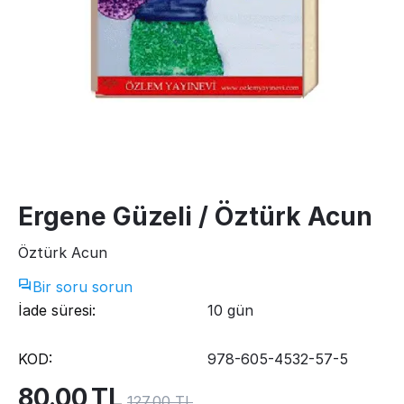
Ergene Güzeli / Öztürk Acun
Öztürk Acun
Bir soru sorun
İade süresi:
10 gün
KOD:
978-605-4532-57-5
80.00
TL
127.00
TL