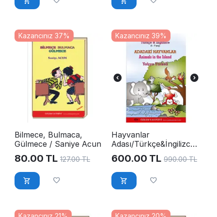
Kazancınız 37%
Kazancınız 39%
Bilmece, Bulmaca,
Hayvanlar
Gülmece / Saniye Acun
Adası/Türkçe&İngilizce-
Yahya Türkeli
80.00
TL
600.00
TL
127.00
TL
990.00
TL
Kazancınız 21%
Kazancınız 20%