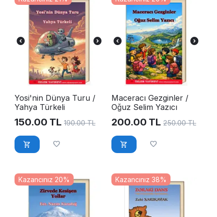
Yosi'nin Dünya Turu /
Maceracı Gezginler /
Yahya Türkeli
Oğuz Selim Yazıcı
150.00
TL
200.00
TL
190.00
TL
250.00
TL
Kazancınız 20%
Kazancınız 38%