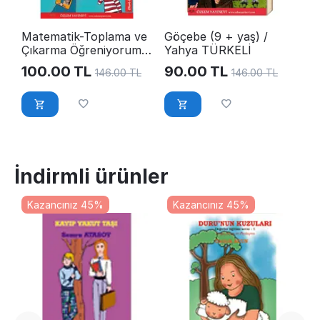
Matematik-Toplama ve
Göçebe (9 + yaş) /
Çıkarma Öğreniyorum /
Yahya TÜRKELİ
Yahya Türkeli
100.00
TL
90.00
TL
146.00
TL
146.00
TL
İndirmli ürünler
Kazancınız 45%
Kazancınız 45%
1
G
G