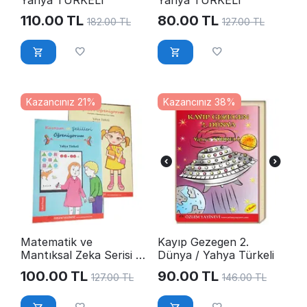
Yahya TÜRKELİ
Yahya TÜRKELİ
110.00
TL
80.00
TL
182.00
TL
127.00
TL
Kazancınız 21%
Kazancınız 38%
Matematik ve
Kayıp Gezegen 2.
Mantıksal Zeka Serisi /
Dünya / Yahya Türkeli
Yahya Türkeli
100.00
TL
90.00
TL
127.00
TL
146.00
TL