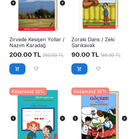
Zirvede Kesişen Yollar /
Zoraki Dans / Zeki
Nazım Karadağ
Sarıkavak
200.00
TL
90.00
TL
250.00
TL
146.00
TL
Kazancınız 32%
Kazancınız 38%