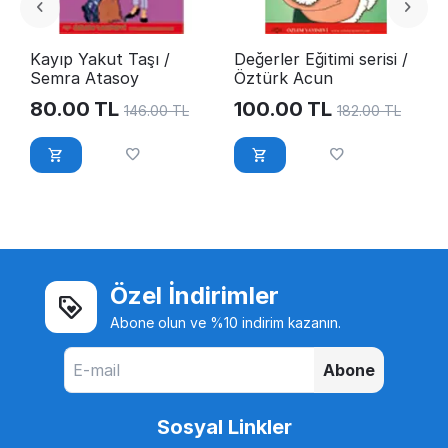
 /
Kayıp Yakut Taşı /
Değerler Eğitimi serisi /
Semra Atasoy
Öztürk Acun
80.00
TL
100.00
TL
146.00
TL
182.00
TL
Özel İndirimler
Abone olun ve %10 indirim kazanın.
Abone
Sosyal Linkler