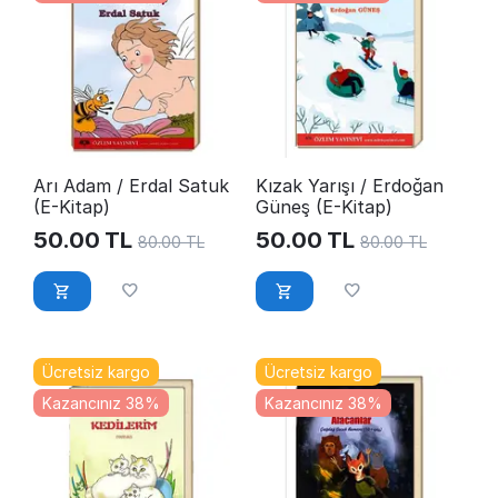
Arı Adam / Erdal Satuk
Kızak Yarışı / Erdoğan
(E-Kitap)
Güneş (E-Kitap)
50.00
TL
50.00
TL
80.00
TL
80.00
TL
Ücretsiz kargo
Ücretsiz kargo
Kazancınız 38%
Kazancınız 38%