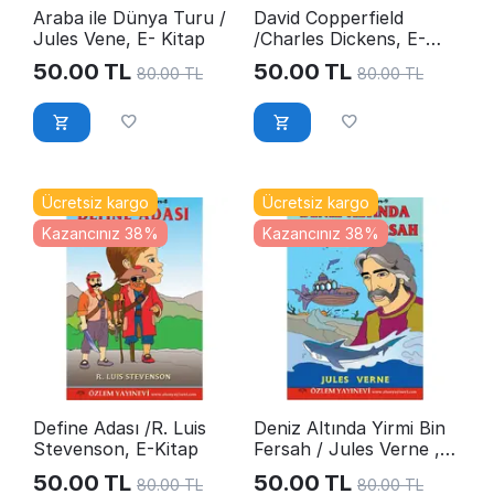
Araba ile Dünya Turu /
David Copperfield
Jules Vene, E- Kitap
/Charles Dickens, E-
Kitap
50.00
TL
50.00
TL
80.00
TL
80.00
TL
Ücretsiz kargo
Ücretsiz kargo
Kazancınız 38%
Kazancınız 38%
Define Adası /R. Luis
Deniz Altında Yirmi Bin
Stevenson, E-Kitap
Fersah / Jules Verne ,
E-Kitap
50.00
TL
50.00
TL
80.00
TL
80.00
TL