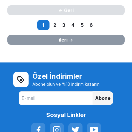
Geri
1
2
3
4
5
6
ileri
Özel İndirimler
Abone olun ve %10 indirim kazanın.
Abone
Sosyal Linkler