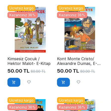
Ücretsiz kargo
Ücretsiz kargo
Kazancınız 38%
Kazancınız 38%
Kimsesiz Çocuk /
Kont Monte Cristo/
Hektor Malot- E-Kitap
Alexandre Dumas, E-
Kitap
50.00
TL
50.00
TL
80.00
TL
80.00
TL
Ücretsiz kargo
Ücretsiz kargo
Kazancınız 38%
Kazancınız 38%