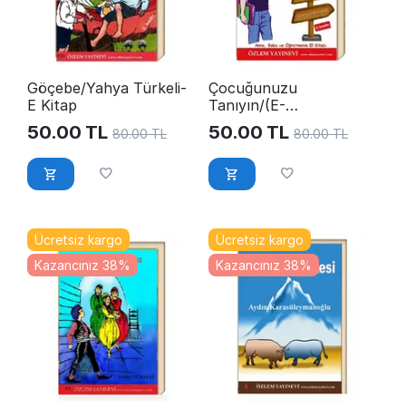
Göçebe/Yahya Türkeli-
Çocuğunuzu
E Kitap
Tanıyın/(E-
Kitap)YahyaTürkeli
50.00
TL
50.00
TL
80.00
TL
80.00
TL
Ücretsiz kargo
Ücretsiz kargo
Kazancınız 38%
Kazancınız 38%