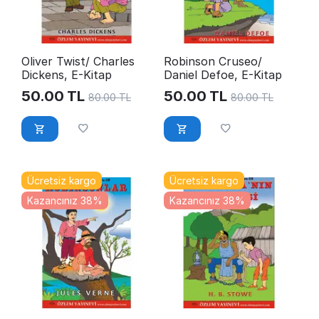
Oliver Twist/ Charles
Robinson Cruseo/
Dickens, E-Kitap
Daniel Defoe, E-Kitap
50.00
TL
50.00
TL
80.00
TL
80.00
TL
Ücretsiz kargo
Ücretsiz kargo
Kazancınız 38%
Kazancınız 38%