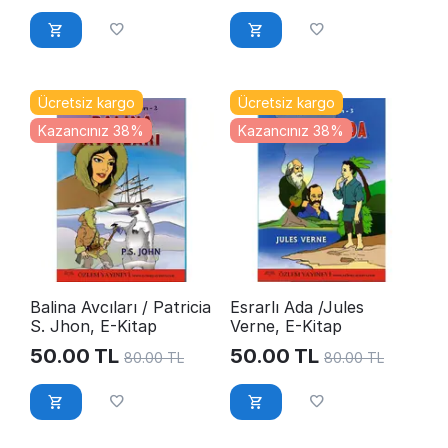
Ücretsiz kargo
Ücretsiz kargo
Kazancınız 38%
Kazancınız 38%
Balina Avcıları / Patricia
Esrarlı Ada /Jules
S. Jhon, E-Kitap
Verne, E-Kitap
50.00
TL
50.00
TL
80.00
TL
80.00
TL