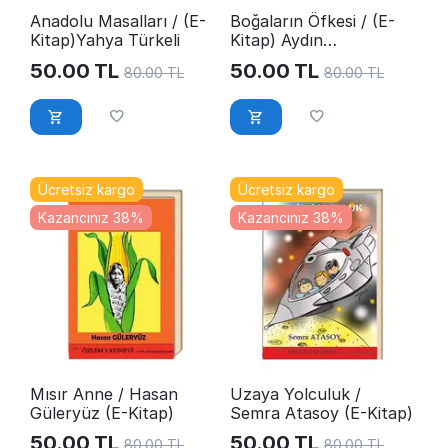
Anadolu Masalları / (E-
Boğaların Öfkesi / (E-
Kitap)Yahya Türkeli
Kitap) Aydın
Karasüleymanoğlu
50.00
TL
50.00
TL
80.00
TL
80.00
TL
Ücretsiz kargo
Ücretsiz kargo
Kazancınız 38%
Kazancınız 38%
Mısır Anne / Hasan
Uzaya Yolculuk /
Güleryüz (E-Kitap)
Semra Atasoy (E-Kitap)
50.00
TL
50.00
TL
80.00
TL
80.00
TL