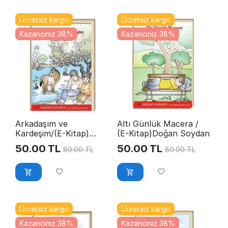
Ücretsiz kargo
Ücretsiz kargo
Kazancınız 38%
Kazancınız 38%
Arkadaşım ve
Altı Günlük Macera /
Kardeşim/(E-Kitap)
(E-Kitap)Doğan Soydan
Nefise Eken
50.00
TL
50.00
TL
80.00
TL
80.00
TL
Ücretsiz kargo
Ücretsiz kargo
Kazancınız 38%
Kazancınız 38%