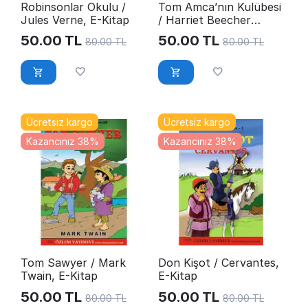
Robinsonlar Okulu /
Tom Amca’nın Kulübesi
Jules Verne, E-Kitap
/ Harriet Beecher
Stowe, E-Kitap
50.00
TL
50.00
TL
80.00
TL
80.00
TL
Ücretsiz kargo
Ücretsiz kargo
Kazancınız 38%
Kazancınız 38%
Tom Sawyer / Mark
Don Kişot / Cervantes,
Twain, E-Kitap
E-Kitap
50.00
TL
50.00
TL
80.00
TL
80.00
TL