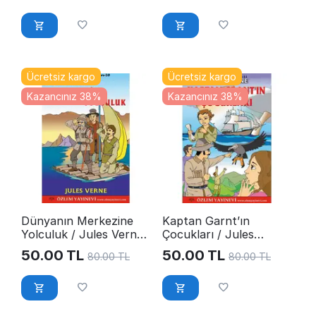
Ücretsiz kargo
Ücretsiz kargo
Kazancınız 38%
Kazancınız 38%
Dünyanın Merkezine
Kaptan Garnt’ın
Yolculuk / Jules Verne,
Çocukları / Jules
E-Kitap
Verne, E-Kitap
50.00
TL
50.00
TL
80.00
TL
80.00
TL