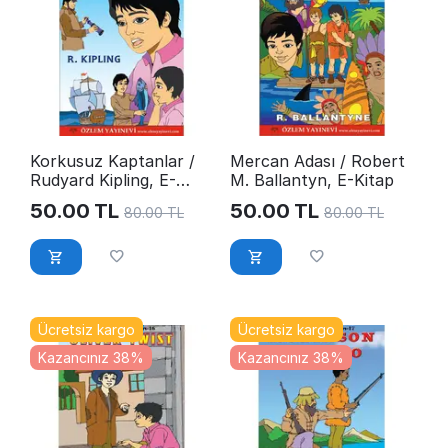
Korkusuz Kaptanlar /
Mercan Adası / Robert
Rudyard Kipling, E-
M. Ballantyn, E-Kitap
Kitap
50.00
TL
50.00
TL
80.00
TL
80.00
TL
Ücretsiz kargo
Ücretsiz kargo
Kazancınız 38%
Kazancınız 38%