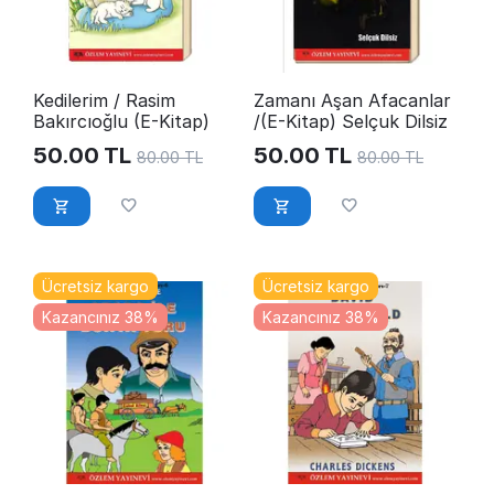
Kedilerim / Rasim
Zamanı Aşan Afacanlar
Bakırcıoğlu (E-Kitap)
/(E-Kitap) Selçuk Dilsiz
50.00
TL
50.00
TL
80.00
TL
80.00
TL
Ücretsiz kargo
Ücretsiz kargo
Kazancınız 38%
Kazancınız 38%