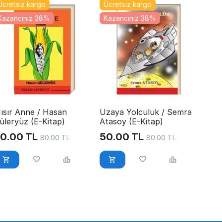
Ücretsiz kargo
Ücretsiz kargo
Kazancınız 38%
Kazancınız 38%
ısır Anne / Hasan
Uzaya Yolculuk / Semra
üleryüz (E-Kitap)
Atasoy (E-Kitap)
0.00
TL
50.00
TL
80.00
TL
80.00
TL