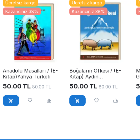
Ücretsiz kargo
Ücretsiz kargo
Kazancınız 38%
Kazancınız 38%
Anadolu Masalları / (E-
Boğaların Öfkesi / (E-
M
Kitap)Yahya Türkeli
Kitap) Aydın
G
Karasüleymanoğlu
50.00
TL
50.00
TL
5
80.00
TL
80.00
TL