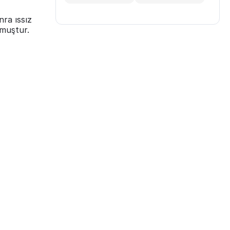
nra ıssız
lmuştur.