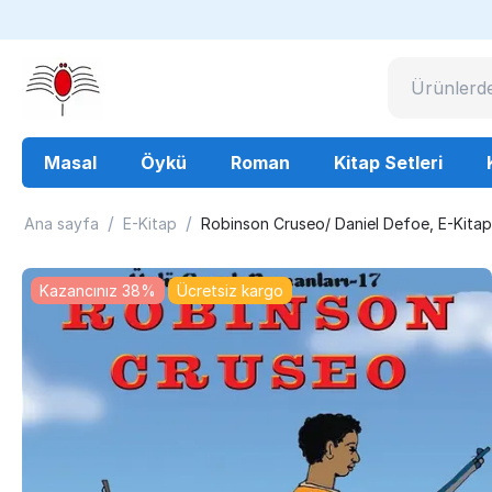
Masal
Öykü
Roman
Kitap Setleri
/
/
Ana sayfa
E-Kitap
Robinson Cruseo/ Daniel Defoe, E-Kitap
Kazancınız 38%
Ücretsiz kargo