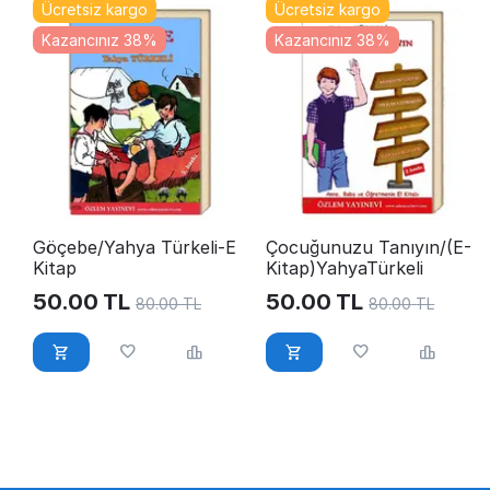
Ücretsiz kargo
Ücretsiz kargo
Kazancınız 38%
Kazancınız 38%
Göçebe/Yahya Türkeli-E
Çocuğunuzu Tanıyın/(E-
Kitap
Kitap)YahyaTürkeli
50.00
TL
50.00
TL
80.00
TL
80.00
TL