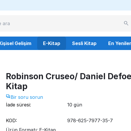
Kişisel Gelişim
E-Kitap
Sesli Kitap
En Yenile
Robinson Cruseo/ Daniel Defoe
Kitap
Bir soru sorun
İade süresi:
10 gün
KOD:
978-625-7977-35-7
Ürün Formatı: E-Kitap.