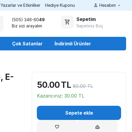
Yazarlar ve Etkinliker
Hediye Kuponu
Hesabım
Sepetim
(505) 346-60
49
Sepetiniz Boş
Biz sizi arayalım
r
Çok Satanlar
İndirimli Ürünler
, E-
50.00
TL
80.00
TL
Kazancınız:
30.00
TL
Sepete ekle