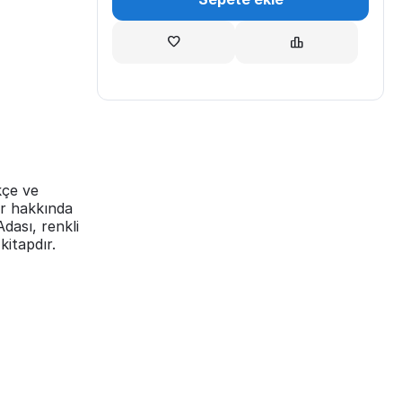
kçe ve
ar hakkında
Adası, renkli
kitapdır.