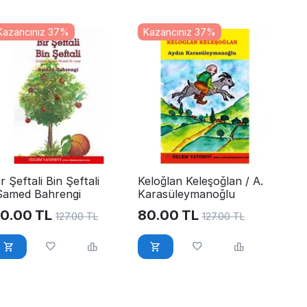
Kazancınız 37%
Kazancınız 37%
ir Şeftali Bin Şeftali
Keloğlan Keleşoğlan / A.
Samed Bahrengi
Karasüleymanoğlu
0.00
TL
80.00
TL
127.00
TL
127.00
TL