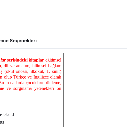
eme Seçenekleri
lar
serisindeki
kitaplar
eğitimsel
m, dil ve anlatım, bilimsel bağlam
ş (okul öncesi, ilkokul, 1. sınıf)
 olup Türkçe ve İngilizce olarak
Bu masallarda çocukların dinleme,
me ve sorgulama yetenekleri ön
e Island
nts