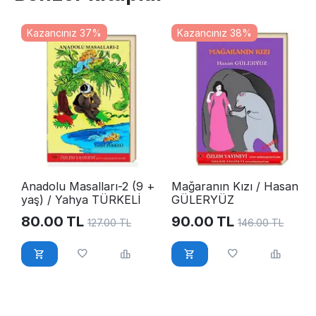
Kazancınız 37%
Kazancınız 38%
Anadolu Masalları-2 (9 +
Mağaranın Kızı / Hasan
yaş) / Yahya TÜRKELİ
GÜLERYÜZ
80.00
TL
90.00
TL
127.00
TL
146.00
TL