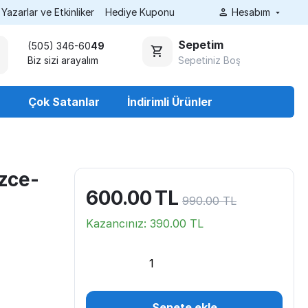
Yazarlar ve Etkinliker
Hediye Kuponu
Hesabım
Sepetim
(505) 346-60
49
Sepetiniz Boş
Biz sizi arayalım
r
Çok Satanlar
İndirimli Ürünler
zce-
600.00
TL
990.00
TL
Kazancınız:
390.00
TL
Sepete ekle