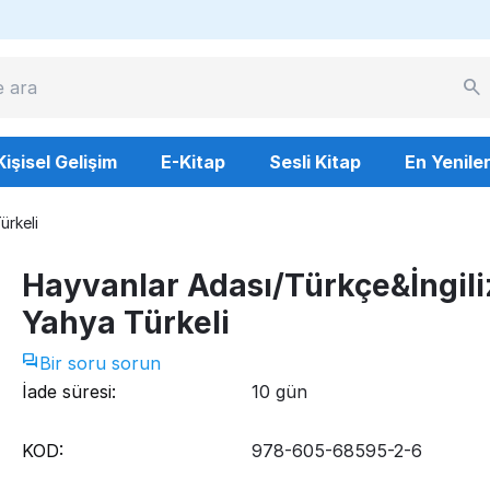
Kişisel Gelişim
E-Kitap
Sesli Kitap
En Yenile
ürkeli
Hayvanlar Adası/Türkçe&İngili
Yahya Türkeli
Bir soru sorun
İade süresi:
10 gün
KOD:
978-605-68595-2-6