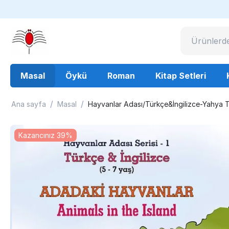
Masal
Öykü
Roman
Kitap Setleri
/
/
Ana sayfa
Masal
Hayvanlar Adası/Türkçe&İngilizce-Yahya T
Kazancınız 39%