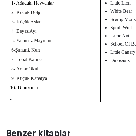
1- Adadaki Hayvanlar
Little Lion
White Bear
2- Küçük Dolgu
Scamp Monk
3- Küçük Aslan
Spoilt Wolf
4- Beyaz Ayı
Lame Ant
5- Yaramaz Maymun
School Of B
6-Şımarık Kurt
Little Canary
7- Topal Karınca
Dinosaurs
8- Arılar Okulu
9- Küçük Kanarya
10- Dinozorlar
Benzer kitaplar