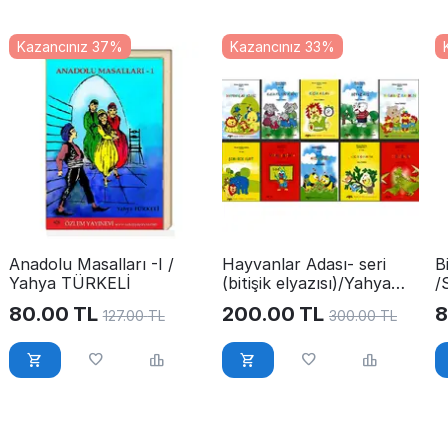
Kazancınız 37%
Kazancınız 33%
Anadolu Masalları -I /
Hayvanlar Adası- seri
B
Yahya TÜRKELİ
(bitişik elyazısı)/Yahya
/
Türkeli
80.00
TL
200.00
TL
8
127.00
TL
300.00
TL