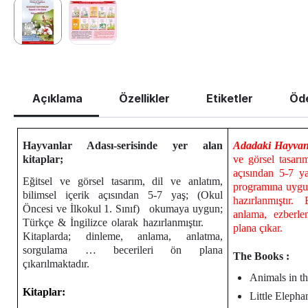
Açıklama
Özellikler
Etiketler
Öd
Hayvanlar Adası-serisinde yer alan
Adadaki Hayvan
kitaplar;
ve görsel tasarı
açısından 5-7 ya
Eğitsel ve görsel tasarım, dil ve anlatım,
programına uygun
bilimsel içerik açısından 5-7 yaş;
(Okul
hazırlanmıştır.
Öncesi ve İlkokul 1. Sınıf)
okumaya uygun;
anlama, ezberle
Türkçe & İngilizce olarak hazırlanmıştır.
plana çıkar.
Kitaplarda;
dinleme, anlama, anlatma,
sorgulama … becerileri ön plana
The Books :
çıkarılmaktadır.
Animals in th
Kitaplar:
Little Elepha