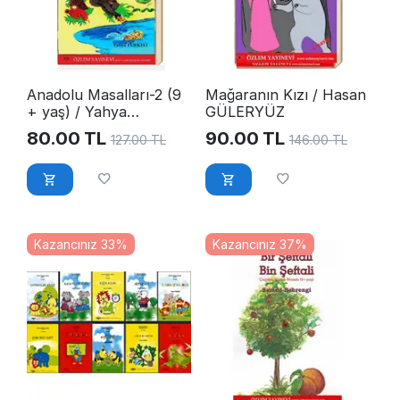
Anadolu Masalları-2 (9
Mağaranın Kızı / Hasan
+ yaş) / Yahya
GÜLERYÜZ
TÜRKELİ
80.00
TL
90.00
TL
127.00
TL
146.00
TL
Kazancınız 33%
Kazancınız 37%