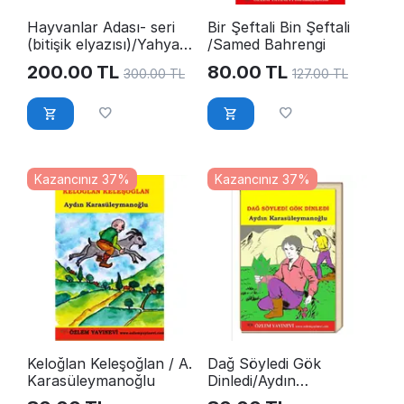
Hayvanlar Adası- seri
Bir Şeftali Bin Şeftali
(bitişik elyazısı)/Yahya
/Samed Bahrengi
Türkeli
200.00
TL
80.00
TL
300.00
TL
127.00
TL
Kazancınız 37%
Kazancınız 37%
Keloğlan Keleşoğlan / A.
Dağ Söyledi Gök
Karasüleymanoğlu
Dinledi/Aydın
Karasüleymanoğlu