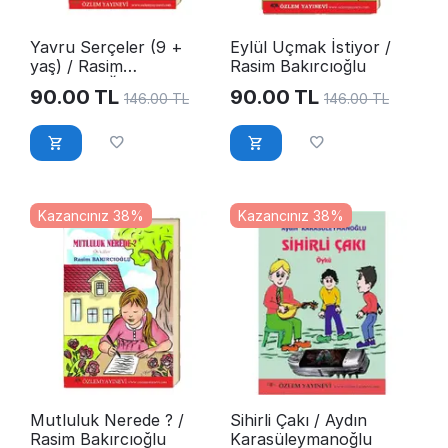
Yavru Serçeler (9 +
Eylül Uçmak İstiyor /
yaş) / Rasim
Rasim Bakırcıoğlu
BAKIRCIOĞLU
90.00
TL
90.00
TL
146.00
TL
146.00
TL
Kazancınız 38%
Kazancınız 38%
Mutluluk Nerede ? /
Sihirli Çakı / Aydın
Rasim Bakırcıoğlu
Karasüleymanoğlu