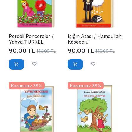
Perdeli Pencereler /
Işığın Atası / Hamdullah
Yahya TÜRKELİ
Köseoğlu
90.00
TL
90.00
TL
146.00
TL
146.00
TL
Kazancınız 38%
Kazancınız 38%