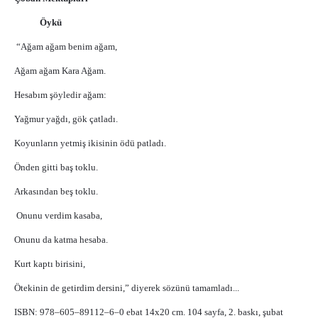
Öykü
“Ağam ağam benim ağam,
Ağam ağam Kara Ağam.
Hesabım şöyledir ağam:
Yağmur yağdı, gök çatladı.
Koyunların yetmiş ikisinin ödü patladı.
Önden gitti baş toklu.
Arkasından beş toklu.
Onunu verdim kasaba,
Onunu da katma hesaba.
Kurt kaptı birisini,
Ötekinin de getirdim dersini,” diyerek sözünü tamamladı...
ISBN: 978–605–89112–6–0 ebat 14x20 cm. 104 sayfa, 2. baskı, şubat