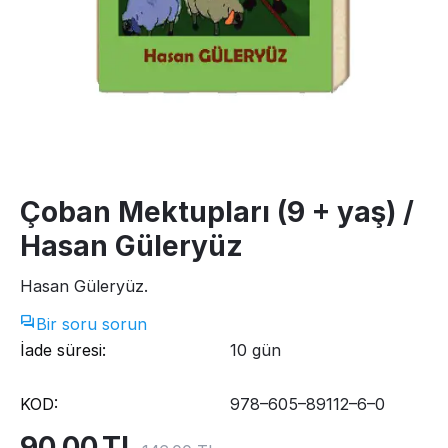
Çoban Mektupları (9 + yaş) /
Hasan Güleryüz
Hasan Güleryüz.
Bir soru sorun
İade süresi:
10 gün
KOD:
978–605–89112–6–0
90.00
TL