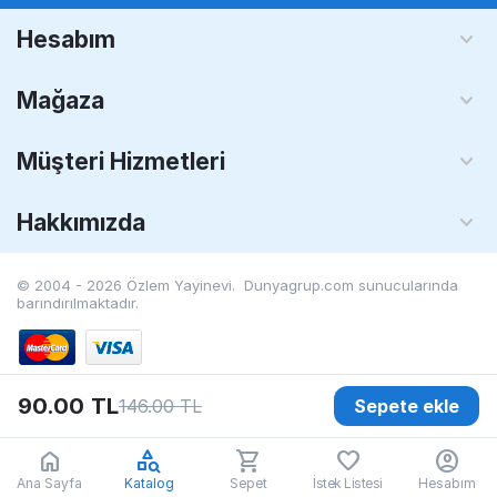
Hesabım
Mağaza
Müşteri Hizmetleri
Hakkımızda
© 2004 - 2026 Özlem Yayinevi. Dunyagrup.com
sunucularında
barındırılmaktadır.
90.00
TL
146.00
TL
Sepete ekle
Ana Sayfa
Katalog
Sepet
İstek Listesi
Hesabım