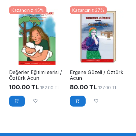
Kazancınız 45%
Kazancınız 37%
Değerler Eğitimi serisi /
Ergene Güzeli / Öztürk
Öztürk Acun
Acun
100.00
TL
80.00
TL
182.00
TL
127.00
TL