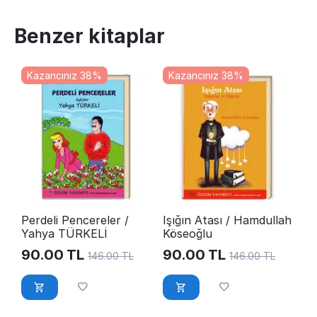
Benzer kitaplar
Kazancınız 38%
Kazancınız 38%
Perdeli Pencereler /
Işığın Atası / Hamdullah
Yahya TÜRKELİ
Köseoğlu
90.00
TL
90.00
TL
146.00
TL
146.00
TL