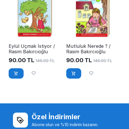
Eylül Uçmak İstiyor /
Mutluluk Nerede ? /
Rasim Bakırcıoğlu
Rasim Bakırcıoğlu
90.00
TL
90.00
TL
146.00
TL
146.00
TL
Özel İndirimler
Abone olun ve %10 indirim kazanın.