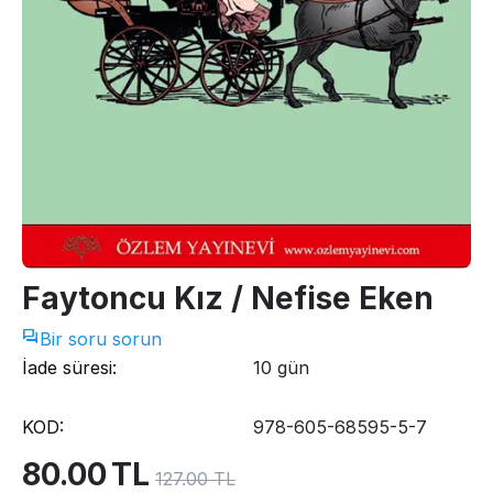
Faytoncu Kız / Nefise Eken
Bir soru sorun
İade süresi:
10 gün
KOD:
978-605-68595-5-7
80.00
TL
127.00
TL