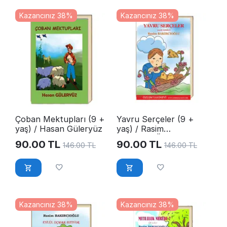
Kazancınız 38%
Kazancınız 38%
Çoban Mektupları (9 +
Yavru Serçeler (9 +
yaş) / Hasan Güleryüz
yaş) / Rasim
BAKIRCIOĞLU
90.00
TL
90.00
TL
146.00
TL
146.00
TL
Kazancınız 38%
Kazancınız 38%