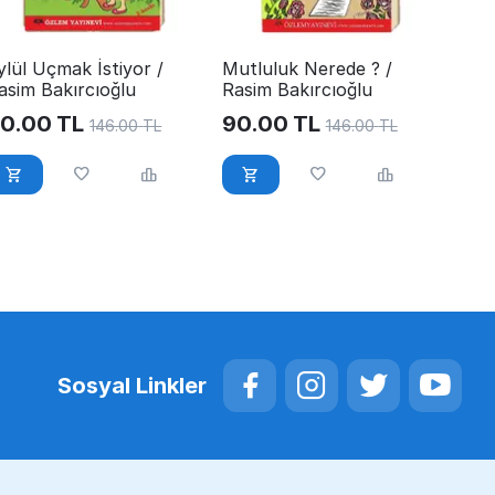
ylül Uçmak İstiyor /
Mutluluk Nerede ? /
asim Bakırcıoğlu
Rasim Bakırcıoğlu
0.00
TL
90.00
TL
146.00
TL
146.00
TL
Sosyal Linkler