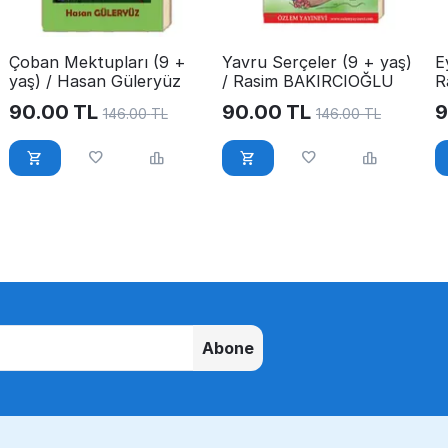
Çoban Mektupları (9 +
Yavru Serçeler (9 + yaş)
E
yaş) / Hasan Güleryüz
/ Rasim BAKIRCIOĞLU
R
90.00
TL
90.00
TL
9
146.00
TL
146.00
TL
Abone