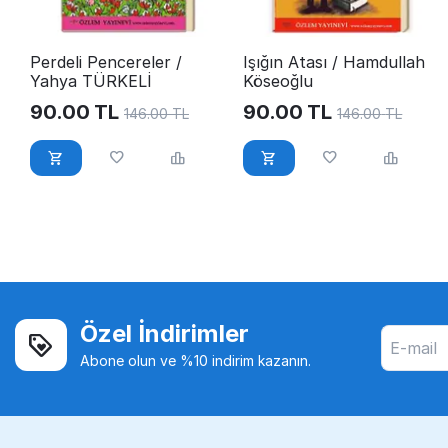
Perdeli Pencereler /
Işığın Atası / Hamdullah
Yahya TÜRKELİ
Köseoğlu
90.00
TL
90.00
TL
146.00
TL
146.00
TL
Özel İndirimler
Abone olun ve %10 indirim kazanın.