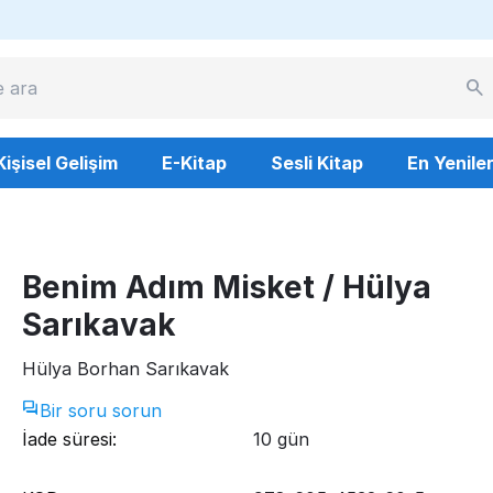
Kişisel Gelişim
E-Kitap
Sesli Kitap
En Yenile
Benim Adım Misket / Hülya
Sarıkavak
Hülya Borhan Sarıkavak
Bir soru sorun
İade süresi:
10 gün