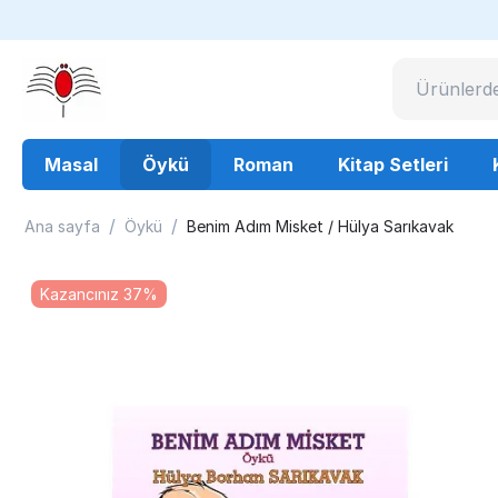
Masal
Öykü
Roman
Kitap Setleri
/
/
Ana sayfa
Öykü
Benim Adım Misket / Hülya Sarıkavak
Kazancınız 37%