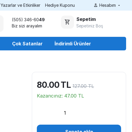
Yazarlar ve Etkinliker
Hediye Kuponu
Hesabım
Sepetim
(505) 346-60
49
Sepetiniz Boş
Biz sizi arayalım
r
Çok Satanlar
İndirimli Ürünler
80.00
TL
127.00
TL
Kazancınız:
47.00
TL
Sepete ekle