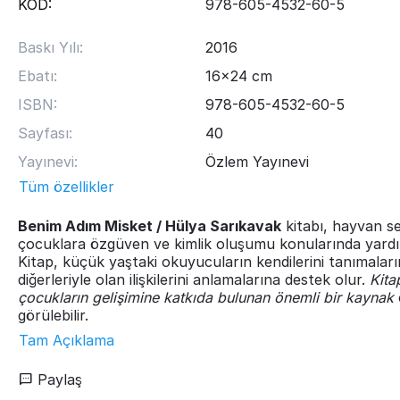
KOD:
978-605-4532-60-5
Baskı Yılı:
2016
Ebatı:
16x24 cm
ISBN:
978-605-4532-60-5
Sayfası:
40
Yayınevi:
Özlem Yayınevi
Tüm özellikler
Benim Adım Misket / Hülya Sarıkavak
kitabı, hayvan se
çocuklara özgüven ve kimlik oluşumu konularında yardı
Kitap, küçük yaştaki okuyucuların kendilerini tanımalar
diğerleriyle olan ilişkilerini anlamalarına destek olur.
Kita
çocukların gelişimine katkıda bulunan önemli bir kaynak
görülebilir.
Tam Açıklama
Paylaş