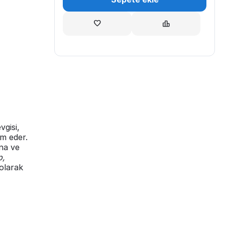
vgisi,
m eder.
ına ve
p,
olarak