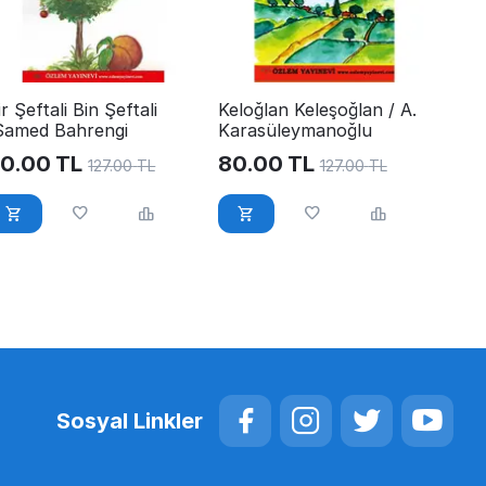
ir Şeftali Bin Şeftali
Keloğlan Keleşoğlan / A.
Samed Bahrengi
Karasüleymanoğlu
0.00
TL
80.00
TL
127.00
TL
127.00
TL
Sosyal Linkler