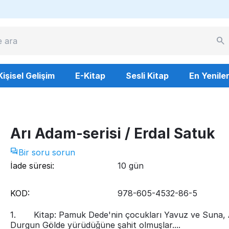
Kişisel Gelişim
E-Kitap
Sesli Kitap
En Yenile
Arı Adam-serisi / Erdal Satuk
Bir soru sorun
İade süresi:
10 gün
KOD:
978-605-4532-86-5
1. Kitap: Pamuk Dede'nin çocukları Yavuz ve Suna, 
Durgun Gölde yürüdüğüne şahit olmuşlar....