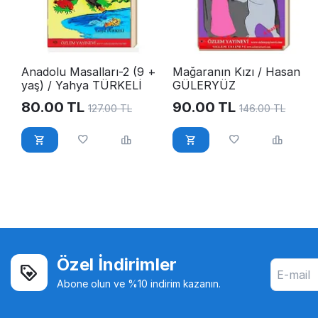
Anadolu Masalları-2 (9 +
Mağaranın Kızı / Hasan
yaş) / Yahya TÜRKELİ
GÜLERYÜZ
80.00
TL
90.00
TL
127.00
TL
146.00
TL
Özel İndirimler
Abone olun ve %10 indirim kazanın.