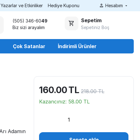
Yazarlar ve Etkinliker
Hediye Kuponu
Hesabım
Sepetim
(505) 346-60
49
Sepetiniz Boş
Biz sizi arayalım
r
Çok Satanlar
İndirimli Ürünler
160.00
TL
218.00
TL
Kazancınız:
58.00
TL
Arı Adamın
Sepete ekle