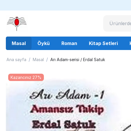
Masal
Öykü
Roman
Kitap Setleri
/
/
Ana sayfa
Masal
Arı Adam-serisi / Erdal Satuk
Kazancınız 27%