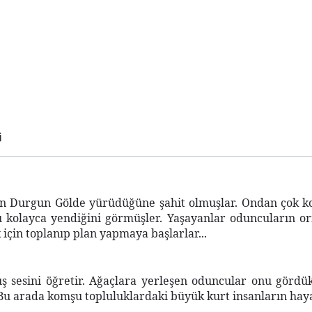
i
ın Durgun Gölde yürüdüğüne şahit olmuşlar.
Ondan çok ko
du kolayca yendiğini görmüşler.
Yaşayanlar oduncuların o
için toplanıp plan yapmaya başlarlar...
 sesini öğretir.
Ağaçlara yerleşen oduncular onu gördük
Bu arada komşu topluluklardaki büyük kurt insanların hay