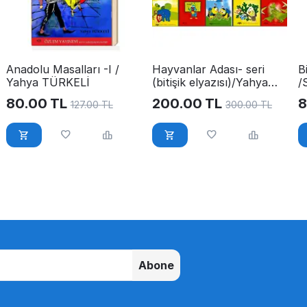
Anadolu Masalları -I /
Hayvanlar Adası- seri
B
Yahya TÜRKELİ
(bitişik elyazısı)/Yahya
/
Türkeli
80.00
TL
200.00
TL
8
127.00
TL
300.00
TL
Abone