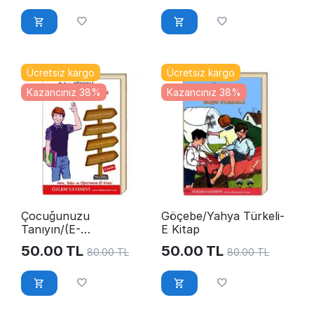
Ücretsiz kargo
Ücretsiz kargo
Kazancınız 38%
Kazancınız 38%
Çocuğunuzu
Göçebe/Yahya Türkeli-
Tanıyın/(E-
E Kitap
Kitap)YahyaTürkeli
50.00
TL
50.00
TL
80.00
TL
80.00
TL