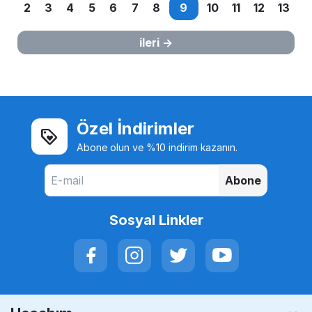
2
3
4
5
6
7
8
9
10
11
12
13
ileri
Özel İndirimler
Abone olun ve %10 indirim kazanın.
Abone
Sosyal Linkler