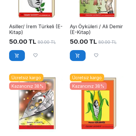
Asiller/ İrem Türkeli (E-
Ayı Öyküleri / Ali Demir
Kitap)
(E-Kitap)
50.00
TL
50.00
TL
80.00
TL
80.00
TL
Ücretsiz kargo
Ücretsiz kargo
Kazancınız 38%
Kazancınız 38%