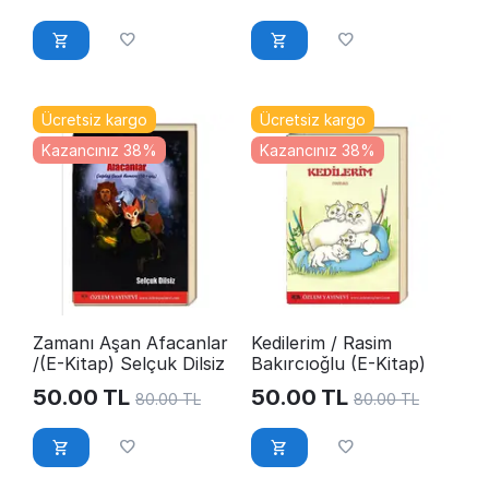
Ücretsiz kargo
Ücretsiz kargo
Kazancınız 38%
Kazancınız 38%
Zamanı Aşan Afacanlar
Kedilerim / Rasim
/(E-Kitap) Selçuk Dilsiz
Bakırcıoğlu (E-Kitap)
50.00
TL
50.00
TL
80.00
TL
80.00
TL