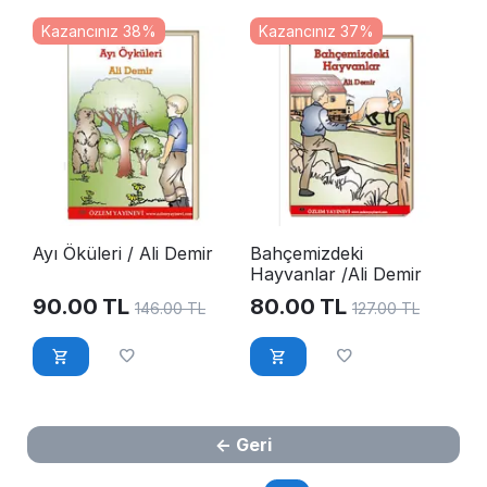
Kazancınız 38%
Kazancınız 37%
Ayı Öküleri / Ali Demir
Bahçemizdeki
Hayvanlar /Ali Demir
90.00
TL
80.00
TL
146.00
TL
127.00
TL
Geri