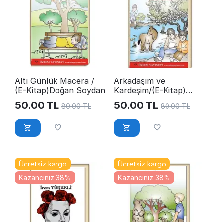
Altı Günlük Macera /
Arkadaşım ve
(E-Kitap)Doğan Soydan
Kardeşim/(E-Kitap)
Nefise Eken
50.00
TL
50.00
TL
80.00
TL
80.00
TL
Ücretsiz kargo
Ücretsiz kargo
Kazancınız 38%
Kazancınız 38%