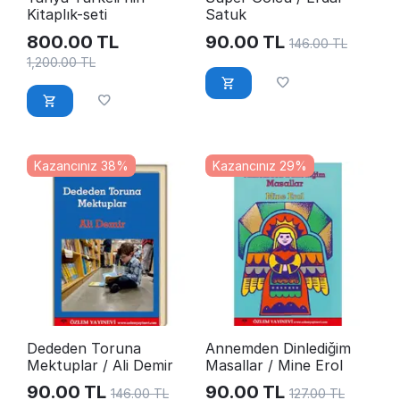
Kitaplık-seti
Satuk
800.00
TL
90.00
TL
146.00
TL
1,200.00
TL
Kazancınız 38%
Kazancınız 29%
Dededen Toruna
Annemden Dinlediğim
Mektuplar / Ali Demir
Masallar / Mine Erol
90.00
TL
90.00
TL
146.00
TL
127.00
TL