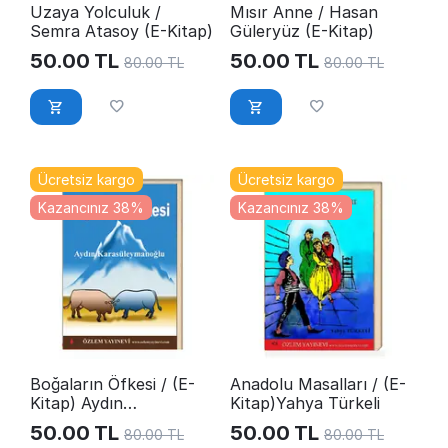
Uzaya Yolculuk /
Mısır Anne / Hasan
Semra Atasoy (E-Kitap)
Güleryüz (E-Kitap)
50.00
TL
50.00
TL
80.00
TL
80.00
TL
Ücretsiz kargo
Ücretsiz kargo
Kazancınız 38%
Kazancınız 38%
Boğaların Öfkesi / (E-
Anadolu Masalları / (E-
Kitap) Aydın
Kitap)Yahya Türkeli
Karasüleymanoğlu
50.00
TL
50.00
TL
80.00
TL
80.00
TL