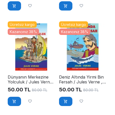
Ücretsiz kargo
Ücretsiz kargo
Kazancınız 38%
Kazancınız 38%
Dünyanın Merkezine
Deniz Altında Yirmi Bin
Yolculuk / Jules Verne,
Fersah / Jules Verne ,
E-Kitap
E-Kitap
50.00
TL
50.00
TL
80.00
TL
80.00
TL