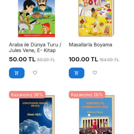
Araba ile Dünya Turu /
Masallarla Boyama
Jules Vene, E- Kitap
50.00
TL
100.00
TL
80.00
TL
164.00
TL
Kazancınız 38%
Kazancınız 28%