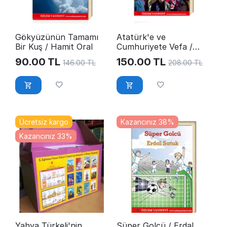
Gökyüzünün Tamamı
Atatürk'e ve
Bir Kuş / Hamit Oral
Cumhuriyete Vefa /
Mahmut Demir
90.00
TL
150.00
TL
146.00
TL
208.00
TL
Ücretsiz kargo
Kazancınız 38%
Kazancınız 33%
Yahya Türkeli'nin
Süper Golcü / Erdal