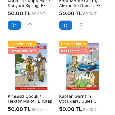
Korkusuz Kaptanlar /
Kont Monte Cristo/
Rudyard Kipling, E-
Alexandre Dumas, E-
Kitap
Kitap
50.00
TL
50.00
TL
80.00
TL
80.00
TL
Ücretsiz kargo
Ücretsiz kargo
Kazancınız 38%
Kazancınız 38%
Kimsesiz Çocuk /
Kaptan Garnt’ın
Hektor Malot- E-Kitap
Çocukları / Jules
Verne, E-Kitap
50.00
TL
50.00
TL
80.00
TL
80.00
TL