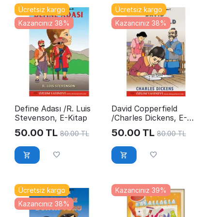
Ücretsiz kargo
Ücretsiz kargo
Kazancınız 38%
Kazancınız 38%
Define Adası /R. Luis
David Copperfield
Stevenson, E-Kitap
/Charles Dickens, E-
Kitap
50.00
TL
50.00
TL
80.00
TL
80.00
TL
Ücretsiz kargo
Kazancınız 39%
Kazancınız 38%