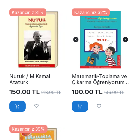
Kazancınız 31%
Kazancınız 32%
Nutuk / M.Kemal
Matematik-Toplama ve
Atatürk
Çıkarma Öğreniyorum /
Yahya Türkeli
150.00
TL
100.00
TL
218.00
TL
146.00
TL
Kazancınız 39%