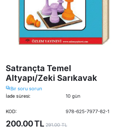
Satrançta Temel
Altyapı/Zeki Sarıkavak
Bir soru sorun
İade süresi:
10 gün
KOD:
978-625-7977-82-1
200.00
TL
291.00
TL