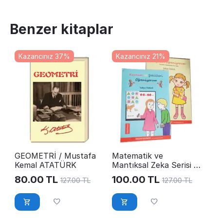
Benzer kitaplar
Kazancınız 37%
Kazancınız 21%
GEOMETRİ / Mustafa
Matematik ve
Kemal ATATÜRK
Mantıksal Zeka Serisi /
Yahya Türkeli
80.00
TL
100.00
TL
127.00
TL
127.00
TL