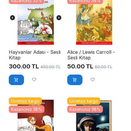
Kazancınız 33%
Kazancınız 38%
Hayvanlar Adası - Sesli
Alice / Lewis Carroll -
Kitap
Sesli Kitap
300.00
TL
50.00
TL
450.00
TL
80.00
TL
Ücretsiz kargo
Ücretsiz kargo
Kazancınız 38%
Kazancınız 38%