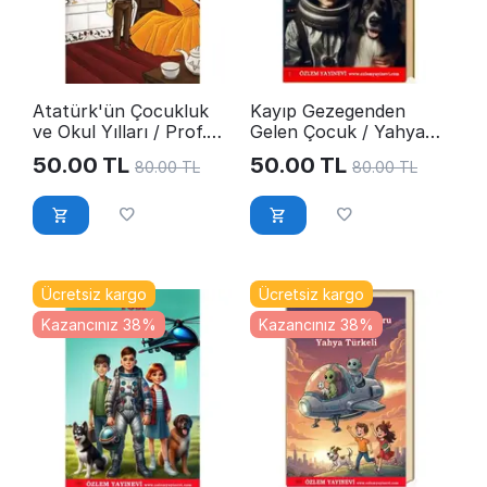
Atatürk'ün Çocukluk
Kayıp Gezegenden
ve Okul Yılları / Prof.Dr.
Gelen Çocuk / Yahya
Mine Erol-Sesli Kitap
Türkeli - Sesli Kitap
50.00
TL
50.00
TL
80.00
TL
80.00
TL
Ücretsiz kargo
Ücretsiz kargo
Kazancınız 38%
Kazancınız 38%