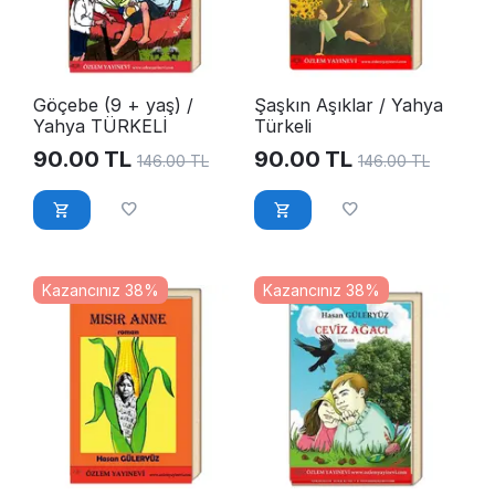
Göçebe (9 + yaş) /
Şaşkın Aşıklar / Yahya
Yahya TÜRKELİ
Türkeli
90.00
TL
90.00
TL
146.00
TL
146.00
TL
Kazancınız 38%
Kazancınız 38%