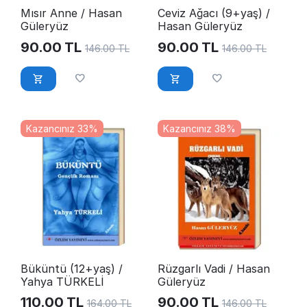
Mısır Anne / Hasan
Ceviz Ağacı (9+yaş) /
Güleryüz
Hasan Güleryüz
90.00
TL
90.00
TL
146.00
TL
146.00
TL
Kazancınız 33%
Kazancınız 38%
Büküntü (12+yaş) /
Rüzgarlı Vadi / Hasan
Yahya TÜRKELİ
Güleryüz
110.00
TL
90.00
TL
164.00
TL
146.00
TL