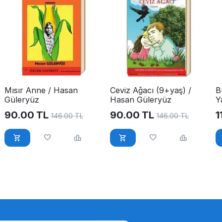
Mısır Anne / Hasan
Ceviz Ağacı (9+yaş) /
B
Güleryüz
Hasan Güleryüz
Y
90.00
TL
90.00
TL
1
146.00
TL
146.00
TL