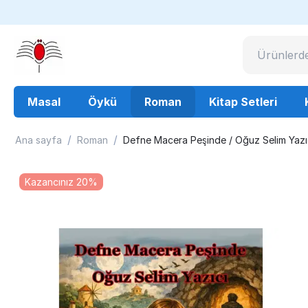
Masal
Öykü
Roman
Kitap Setleri
/
/
Ana sayfa
Roman
Defne Macera Peşinde / Oğuz Selim Yazı
Kazancınız 20%