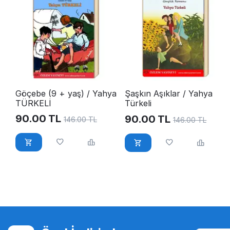
Göçebe (9 + yaş) / Yahya
Şaşkın Aşıklar / Yahya
TÜRKELİ
Türkeli
90.00
TL
90.00
TL
146.00
TL
146.00
TL