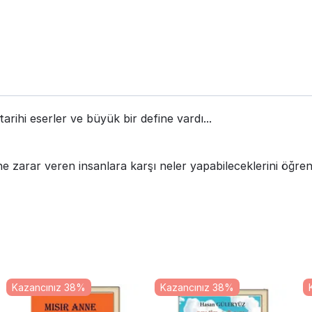
rihi eserler ve büyük bir define vardı...
e zarar veren insanlara karşı neler yapabileceklerini öğrendi
Kazancınız 38%
Kazancınız 38%