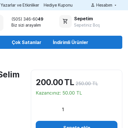
Yazarlar ve Etkinliker
Hediye Kuponu
Hesabım
Sepetim
(505) 346-60
49
Sepetiniz Boş
Biz sizi arayalım
r
Çok Satanlar
İndirimli Ürünler
Selim
200.00
TL
250.00
TL
Kazancınız:
50.00
TL
Sepete ekle