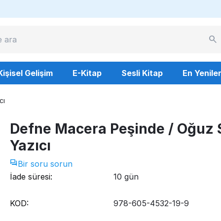
Kişisel Gelişim
E-Kitap
Sesli Kitap
En Yenile
cı
Defne Macera Peşinde / Oğuz 
Yazıcı
Bir soru sorun
İade süresi:
10 gün
KOD:
978-605-4532-19-9