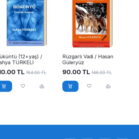
üküntü (12+yaş) /
Rüzgarlı Vadi / Hasan
ahya TÜRKELİ
Güleryüz
10.00
TL
90.00
TL
164.00
TL
146.00
TL