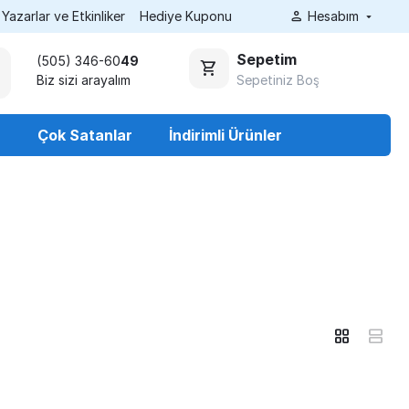
Yazarlar ve Etkinliker
Hediye Kuponu
Hesabım
Sepetim
(505) 346-60
49
Sepetiniz Boş
Biz sizi arayalım
r
Çok Satanlar
İndirimli Ürünler