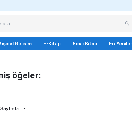
Kişisel Gelişim
E-Kitap
Sesli Kitap
En Yenile
:
miş öğeler:
 Sayfada