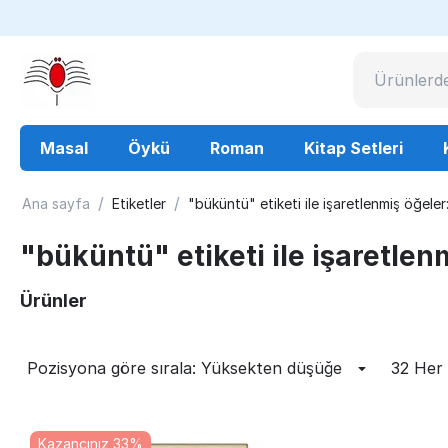
Masal
Öykü
Roman
Kitap Setleri
/
/
Ana sayfa
Etiketler
"büküntü" etiketi ile işaretlenmiş öğeler
"büküntü" etiketi ile işaretlen
Ürünler
Pozisyona göre sırala: Yüksekten düşüğe
32 Her
Kazancınız 33%