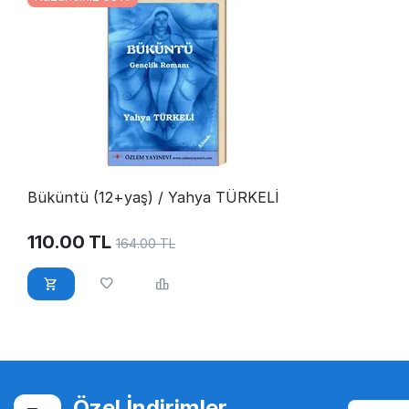
Büküntü (12+yaş) / Yahya TÜRKELİ
110.00
TL
164.00
TL
Özel İndirimler