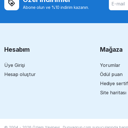
Abone olun ve %10 indirim kazanın.
Hesabım
Mağaza
Üye Girişi
Yorumlar
Hesap oluştur
Ödül puan
Hediye sertif
Site haritası
© 2004 - 2026 Özlem Yayinevi. Dunyagrup.com
sunucularında barınd