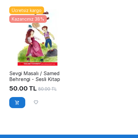
Ücretsiz kargo
Kazancınız 38%
Sevgi Masalı / Samed
Behrengi - Sesli Kitap
50.00
TL
80.00
TL