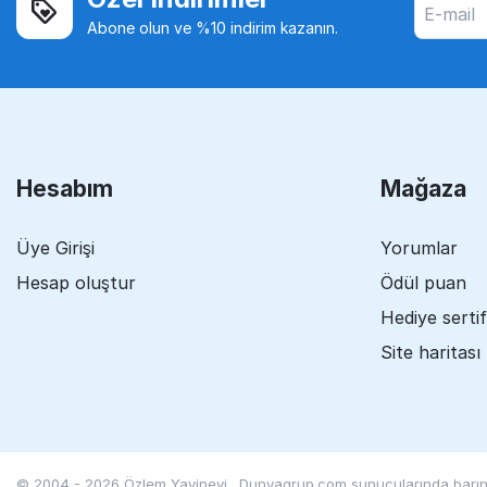
Abone olun ve %10 indirim kazanın.
Hesabım
Mağaza
Üye Girişi
Yorumlar
Hesap oluştur
Ödül puan
Hediye sertif
Site haritası
© 2004 - 2026 Özlem Yayinevi. Dunyagrup.com
sunucularında barınd