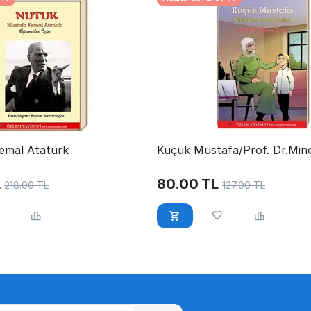
emal Atatürk
Küçük Mustafa/Prof. Dr.Mine
L
80.00
TL
218.00
TL
127.00
TL