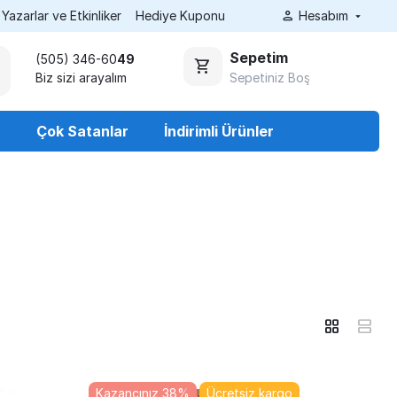
Yazarlar ve Etkinliker
Hediye Kuponu
Hesabım
Sepetim
(505) 346-60
49
Sepetiniz Boş
Biz sizi arayalım
r
Çok Satanlar
İndirimli Ürünler
Kazancınız 38%
Ücretsiz kargo