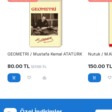
GEOMETRİ / Mustafa Kemal ATATÜRK
Nutuk / M.K
80.00
TL
150.00
T
127.00
TL
Özel İndirimler