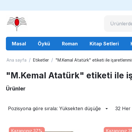
Masal
Öykü
Roman
Kitap Setleri
/
/
Ana sayfa
Etiketler
"M.Kemal Atatürk" etiketi ile işaretlenmi
"M.Kemal Atatürk" etiketi ile i
Ürünler
Pozisyona göre sırala: Yüksekten düşüğe
32 Her
Kazancınız 37%
Kazancınız 3