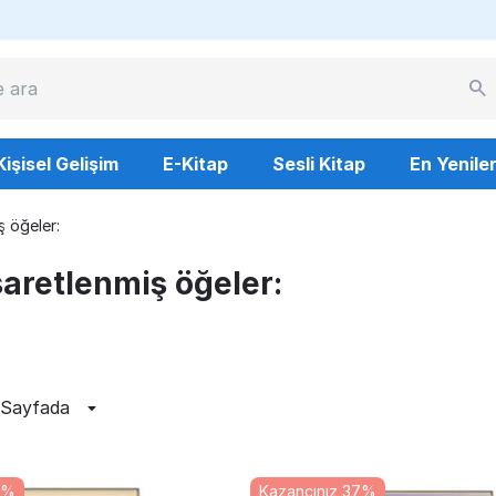
Kişisel Gelişim
E-Kitap
Sesli Kitap
En Yenile
ş öğeler:
şaretlenmiş öğeler:
 Sayfada
1%
Kazancınız 37%