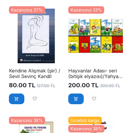
Kazancınız 37%
Kazancınız 33%
Kendine Alışmak (şiir) /
Hayvanlar Adası- seri
Sevil Sevinç Kandil
(bitişik elyazısı)/Yahya
Türkeli
80.00
TL
200.00
TL
127.00
TL
300.00
TL
Kazancınız 38%
Ücretsiz kargo
Kazancınız 38%