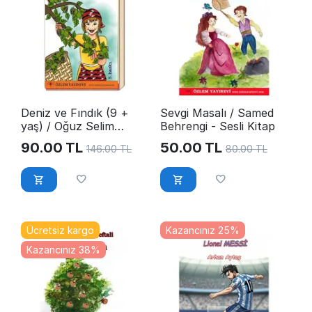
Deniz ve Fındık (9 +
Sevgi Masalı / Samed
yaş) / Oğuz Selim
Behrengi - Sesli Kitap
YAZICI
90.00
TL
50.00
TL
146.00
TL
80.00
TL
Ücretsiz kargo
Kazancınız 25%
Kazancınız 38%