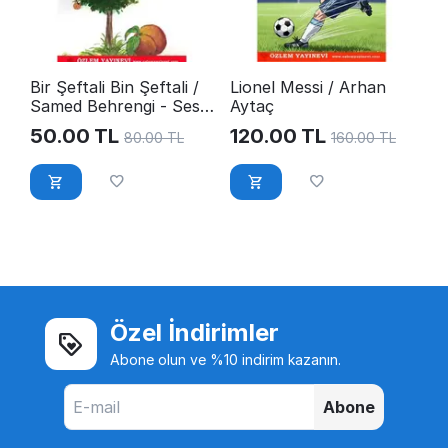
Bir Şeftali Bin Şeftali /
Lionel Messi / Arhan
Samed Behrengi - Sesli
Aytaç
Kitap
50.00
TL
120.00
TL
80.00
TL
160.00
TL
Özel İndirimler
Abone olun ve %10 indirim kazanın.
Abone