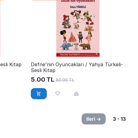
esli Kitap
Defne'nin Oyuncakları / Yahya Türkeli-
Sesli Kitap
5.00
TL
80.00
TL
ileri
3 - 13