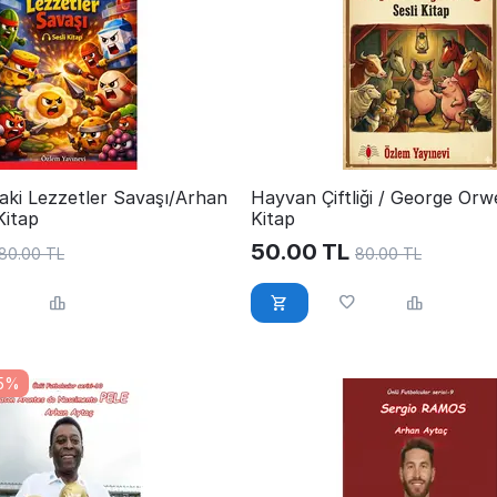
aki Lezzetler Savaşı/Arhan
Hayvan Çiftliği / George Orwel
Kitap
Kitap
50.00
TL
80.00
TL
80.00
TL
25%