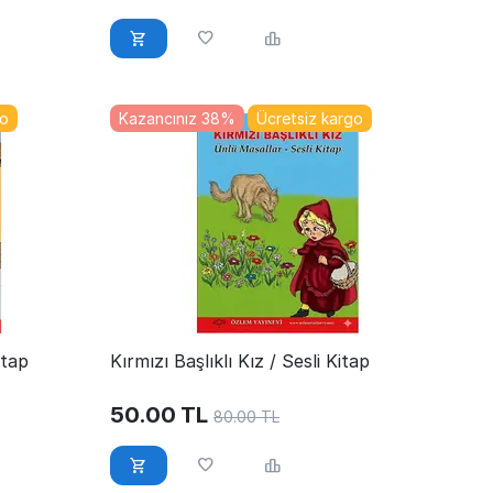
go
Kazancınız 38%
Ücretsiz kargo
itap
Kırmızı Başlıklı Kız / Sesli Kitap
50.00
TL
80.00
TL