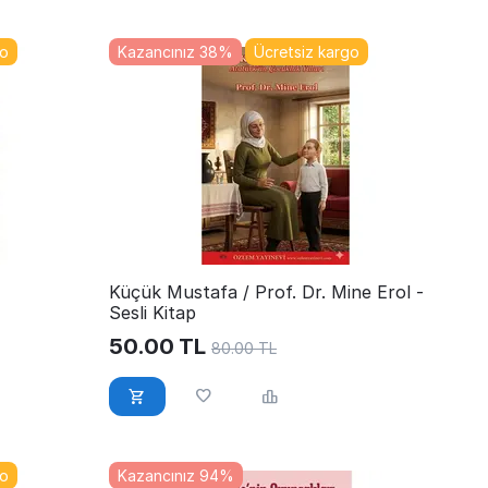
go
Kazancınız 38%
Ücretsiz kargo
Küçük Mustafa / Prof. Dr. Mine Erol -
Sesli Kitap
50.00
TL
80.00
TL
go
Kazancınız 94%