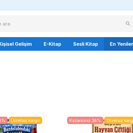
Kişisel Gelişim
E-Kitap
Sesli Kitap
En Yenile
38%
Ücretsiz kargo
Kazancınız 38%
Ücretsiz kar