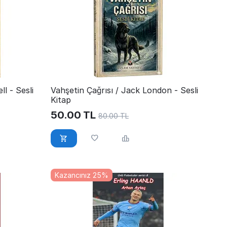
l - Sesli
Vahşetin Çağrısı / Jack London - Sesli
Kitap
50.00
TL
80.00
TL
Kazancınız 25%