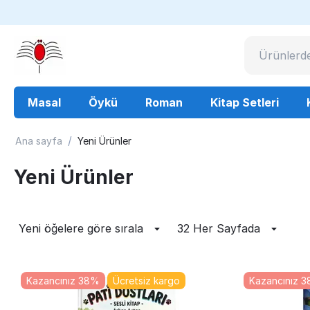
Masal
Öykü
Roman
Kitap Setleri
/
Ana sayfa
Yeni Ürünler
Yeni Ürünler
Yeni öğelere göre sırala
32 Her Sayfada
Kazancınız 38%
Ücretsiz kargo
Kazancınız 