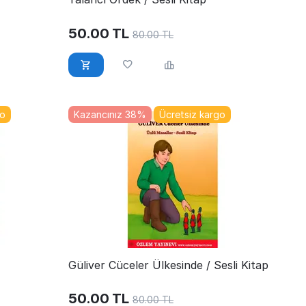
50.00
TL
80.00
TL
go
Kazancınız 38%
Ücretsiz kargo
Güliver Cüceler Ülkesinde / Sesli Kitap
50.00
TL
80.00
TL