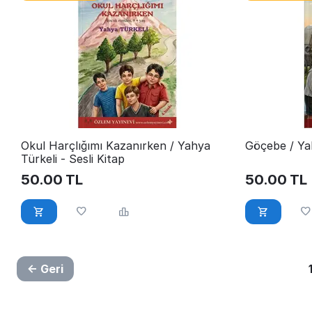
Okul Harçlığımı Kazanırken / Yahya
Göçebe / Yah
Türkeli - Sesli Kitap
50.00
TL
50.00
TL
Geri