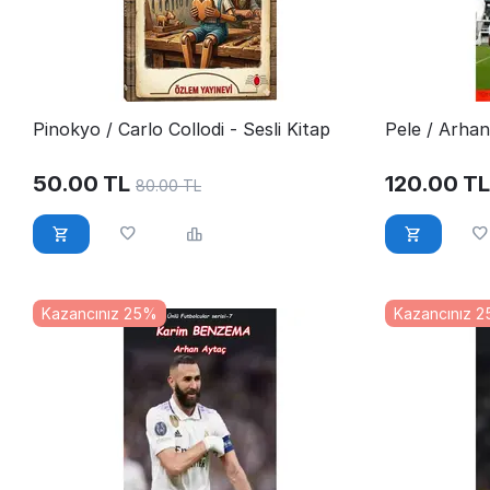
Pinokyo / Carlo Collodi - Sesli Kitap
Pele / Arha
50.00
TL
120.00
TL
80.00
TL
Kazancınız 25%
Kazancınız 