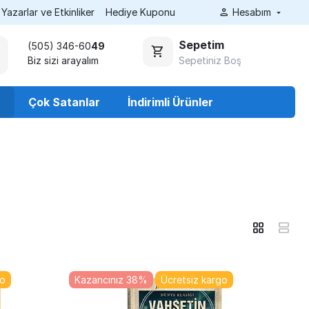
Yazarlar ve Etkinliker
Hediye Kuponu
Hesabım
Sepetim
(505) 346-60
49
Sepetiniz Boş
Biz sizi arayalım
r
Çok Satanlar
İndirimli Ürünler
go
Kazancınız 38%
Ücretsiz kargo