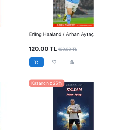
Erling Haaland / Arhan Aytaç
120.00
TL
160.00
TL
Kazancınız 25%