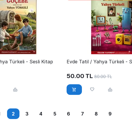
ya Türkeli - Sesli Kitap
Evde Tatil / Yahya Türkeli - S
50.00
TL
80.00
TL
1
2
3
4
5
6
7
8
9