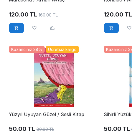
120.00
TL
120.00
TL
160.00
TL
Kazancınız 38%
Ücretsiz kargo
Kazancınız 
Yüzyıl Uyuyan Güzel / Sesli Kitap
Sihirli Yüzük
50.00
TL
50.00
TL
80.00
TL