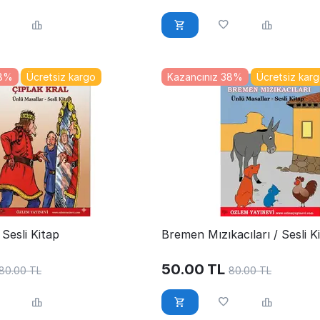
38%
Ücretsiz kargo
Kazancınız 38%
Ücretsiz kar
 Sesli Kitap
Bremen Mızıkacıları / Sesli K
50.00
TL
80.00
TL
80.00
TL