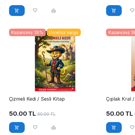
Kazancınız 38%
Ücretsiz kargo
Kazancınız 
Çizmeli Kedi / Sesli Kitap
Çıplak Kral /
50.00
TL
50.00
TL
80.00
TL