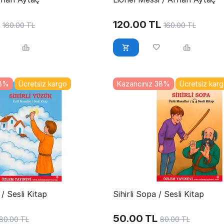
120.00
TL
160.00
TL
160.00
TL
38%
Ücretsiz kargo
Kazancınız 38%
Ücretsiz kar
 / Sesli Kitap
Sihirli Sopa / Sesli Kitap
50.00
TL
80.00
TL
80.00
TL