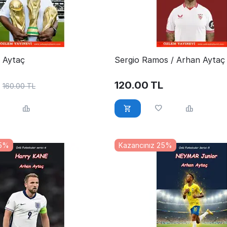
n Aytaç
Sergio Ramos / Arhan Aytaç
120.00
TL
160.00
TL
25%
Kazancınız 25%