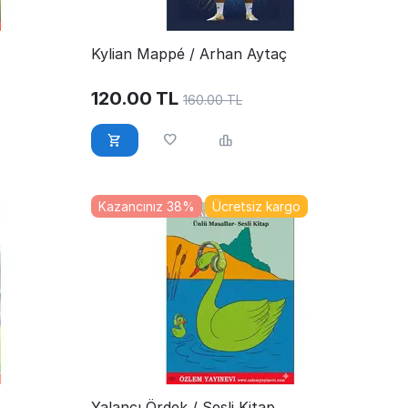
Kylian Mappé / Arhan Aytaç
120.00
TL
160.00
TL
Kazancınız 38%
Ücretsiz kargo
Yalancı Ördek / Sesli Kitap