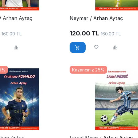
/ Arhan Aytaç
Neymar / Arhan Aytaç
120.00
TL
160.00
TL
160.00
TL
25%
Kazancınız 25%
rhan Aytaç
Lionel Messi / Arhan Aytaç