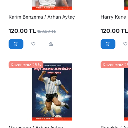
Karim Benzema / Arhan Aytaç
Harry Kane 
120.00
TL
120.00
TL
160.00
TL
Kazancınız 25%
Kazancınız 
Maradona / Arhan Aytaç
Ronaldo / A