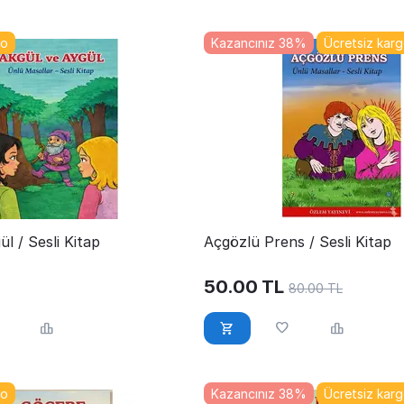
go
Kazancınız 38%
Ücretsiz kar
ül / Sesli Kitap
Açgözlü Prens / Sesli Kitap
50.00
TL
80.00
TL
go
Kazancınız 38%
Ücretsiz kar