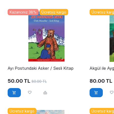
Kazancınız 38%
Ücretsiz kargo
Ücretsiz kar
Ayı Postundaki Asker / Sesli Kitap
Akgül ile Ayg
50.00
TL
80.00
TL
80.00
TL
Ücretsiz kargo
Ücretsiz kar