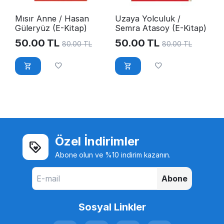
Mısır Anne / Hasan
Uzaya Yolculuk /
Güleryüz (E-Kitap)
Semra Atasoy (E-Kitap)
50.00
TL
50.00
TL
80.00
TL
80.00
TL
Özel İndirimler
Abone olun ve %10 indirim kazanın.
Abone
Sosyal Linkler