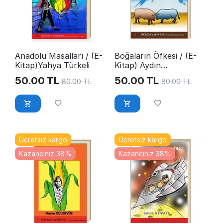
Anadolu Masalları / (E-
Boğaların Öfkesi / (E-
Kitap)Yahya Türkeli
Kitap) Aydın
Karasüleymanoğlu
50.00
TL
50.00
TL
80.00
TL
80.00
TL
Ücretsiz kargo
Ücretsiz kargo
Kazancınız 38%
Kazancınız 38%