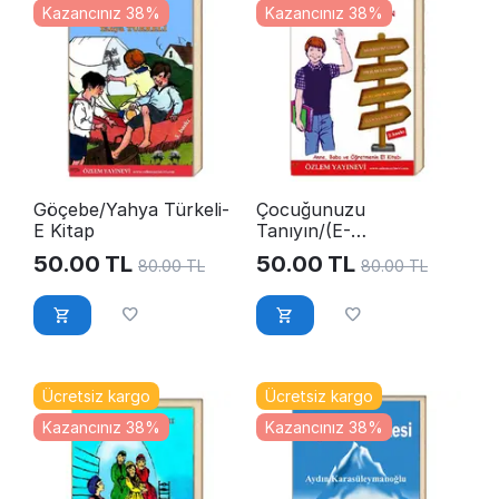
Kazancınız 38%
Kazancınız 38%
Göçebe/Yahya Türkeli-
Çocuğunuzu
E Kitap
Tanıyın/(E-
Kitap)YahyaTürkeli
50.00
TL
50.00
TL
80.00
TL
80.00
TL
Ücretsiz kargo
Ücretsiz kargo
Kazancınız 38%
Kazancınız 38%