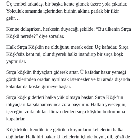
Üç tembel arkadaş, bir başka kente gitmek üzere yola çıkarlar.
Yolculuk sırasında içlerinden birinin aklına parlak bir fikir
gelir…
Kentte dolaşırken, herkesin duyacağı şekilde; “Bu ülkenin Sırça
Köşkü nerede?” diye sorarlar.
Halk Sırça Köşkün ne olduğunu merak eder. Üç kafadar, Sırça
Köşk’süz kent mi, olur diyerek halkı inandırıp bir sırça köşk
yaptırırlar.
Sırça köşkün ihtiyaçları giderek artar. Ü kafadar hazır yemeği
gördüklerinden oradan ayrılmak istemezler ve bu arada dışarıda
kalanlar da köşke girmeye başlar.
Sırça köşk giderleri halka yük olmaya başlar. Sırça Köşk’ün
ihtiyaçları karşılanamayınca zora başvurur. Halkın yiyeceğini,
içeceğini zorla alırlar. İtiraz edenleri sırça köşkün bodrumuna
kapatırlar.
Köşktekiler kendilerine getirilen koyunların kellelerini halka
dağıtırlar. Halk biri bakar ki kellelerin içinde beyni, dil, gözü de