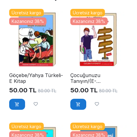
Ücretsiz kargo
Ücretsiz kargo
Kazancınız 38%
Kazancınız 38%
Göçebe/Yahya Türkeli-
Çocuğunuzu
E Kitap
Tanıyın/(E-
Kitap)YahyaTürkeli
50.00
TL
50.00
TL
80.00
TL
80.00
TL
Ücretsiz kargo
Ücretsiz kargo
Kazancınız 38%
Kazancınız 38%