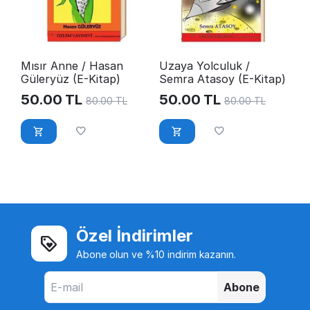
Mısır Anne / Hasan
Uzaya Yolculuk /
Güleryüz (E-Kitap)
Semra Atasoy (E-Kitap)
50.00
TL
50.00
TL
80.00
TL
80.00
TL
Özel İndirimler
Abone olun ve %10 indirim kazanın.
Abone