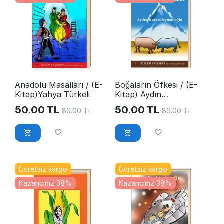
Anadolu Masalları / (E-
Boğaların Öfkesi / (E-
Kitap)Yahya Türkeli
Kitap) Aydın
Karasüleymanoğlu
50.00
TL
50.00
TL
80.00
TL
80.00
TL
Ücretsiz kargo
Ücretsiz kargo
Kazancınız 38%
Kazancınız 38%