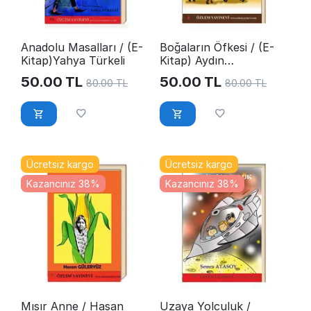
Anadolu Masalları / (E-
Boğaların Öfkesi / (E-
Kitap)Yahya Türkeli
Kitap) Aydın
Karasüleymanoğlu
50.00
TL
50.00
TL
80.00
TL
80.00
TL
Ücretsiz kargo
Ücretsiz kargo
Kazancınız 38%
Kazancınız 38%
Mısır Anne / Hasan
Uzaya Yolculuk /