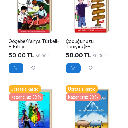
Göçebe/Yahya Türkeli-
Çocuğunuzu
E Kitap
Tanıyın/(E-
Kitap)YahyaTürkeli
50.00
TL
50.00
TL
80.00
TL
80.00
TL
Ücretsiz kargo
Ücretsiz kargo
Kazancınız 38%
Kazancınız 38%