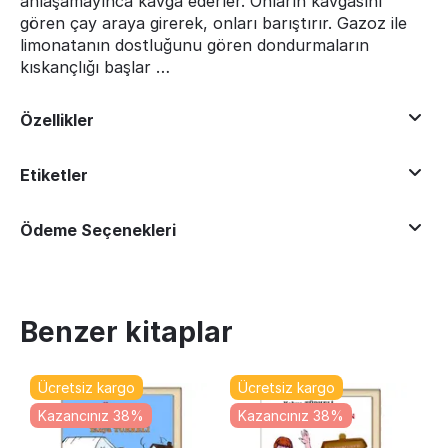
anlaşamayınca kavga ederler. Onların kavgasını
gören çay araya girerek, onları barıştırır. Gazoz ile
limonatanın dostluğunu gören dondurmaların
kıskançlığı başlar …
Özellikler
Etiketler
Ödeme Seçenekleri
Benzer kitaplar
Ücretsiz kargo
Ücretsiz kargo
Kazancınız 38%
Kazancınız 38%