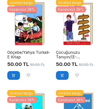
Ücretsiz kargo
Ücretsiz kargo
Kazancınız 38%
Kazancınız 38%
Göçebe/Yahya Türkeli-
Çocuğunuzu
E Kitap
Tanıyın/(E-
Kitap)YahyaTürkeli
50.00
TL
50.00
TL
80.00
TL
80.00
TL
Ücretsiz kargo
Ücretsiz kargo
Kazancınız 38%
Kazancınız 38%