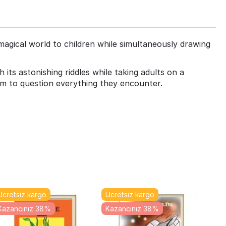
a magical world to children while simultaneously drawing
its astonishing riddles while taking adults on a
hem to question everything they encounter.
Ücretsiz kargo
Ücretsiz kargo
Kazancınız 38%
Kazancınız 38%