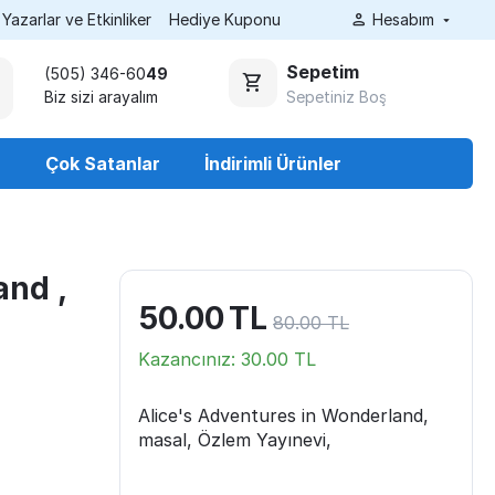
Yazarlar ve Etkinliker
Hediye Kuponu
Hesabım
Sepetim
(505) 346-60
49
Sepetiniz Boş
Biz sizi arayalım
r
Çok Satanlar
İndirimli Ürünler
and ,
50.00
TL
80.00
TL
Kazancınız:
30.00
TL
Alice's Adventures in Wonderland,
masal, Özlem Yayınevi,