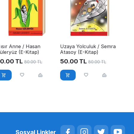
ısır Anne / Hasan
Uzaya Yolculuk / Semra
üleryüz (E-Kitap)
Atasoy (E-Kitap)
0.00
TL
50.00
TL
80.00
TL
80.00
TL
Sosyal Linkler