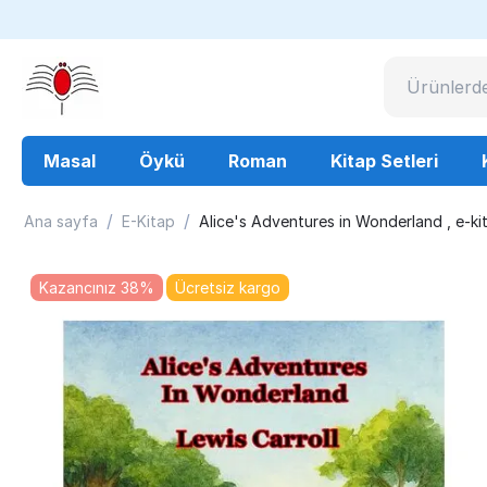
Masal
Öykü
Roman
Kitap Setleri
/
/
Ana sayfa
E-Kitap
Alice's Adventures in Wonderland , e-ki
Kazancınız 38%
Ücretsiz kargo