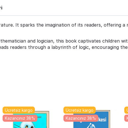
i
rature. It sparks the imagination of its readers, offering 
matician and logician, this book captivates children with 
t leads readers through a labyrinth of logic, encouraging t
Ücretsiz kargo
Ücretsiz kargo
Kazancınız 38%
Kazancınız 38%