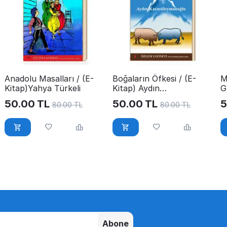
Anadolu Masalları / (E-
Boğaların Öfkesi / (E-
M
Kitap)Yahya Türkeli
Kitap) Aydın
G
Karasüleymanoğlu
50.00
TL
50.00
TL
5
80.00
TL
80.00
TL
Abone