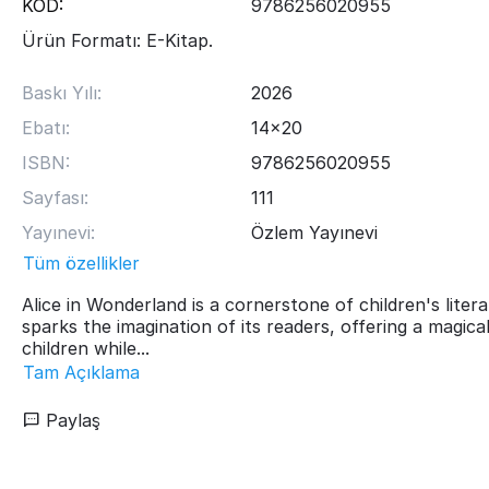
KOD:
9786256020955
Ürün Formatı: E-Kitap.
Baskı Yılı:
2026
Ebatı:
14x20
ISBN:
9786256020955
Sayfası:
111
Yayınevi:
Özlem Yayınevi
Tüm özellikler
Alice in Wonderland is a cornerstone of children's litera
sparks the imagination of its readers, offering a magica
children while...
Tam Açıklama
Paylaş