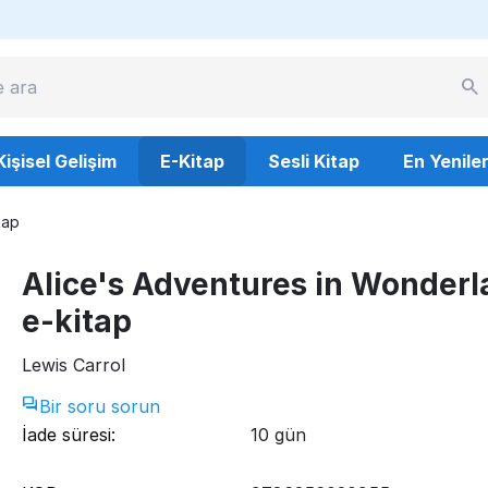
Kişisel Gelişim
E-Kitap
Sesli Kitap
En Yenile
tap
Alice's Adventures in Wonderl
e-kitap
Lewis Carrol
Bir soru sorun
İade süresi:
10 gün