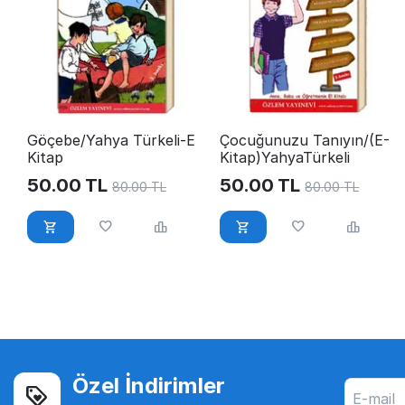
Göçebe/Yahya Türkeli-E
Çocuğunuzu Tanıyın/(E-
Kitap
Kitap)YahyaTürkeli
50.00
TL
50.00
TL
80.00
TL
80.00
TL
Özel İndirimler