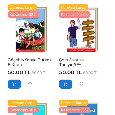
Ücretsiz kargo
Ücretsiz kargo
Kazancınız 38%
Kazancınız 38%
Göçebe/Yahya Türkeli-
Çocuğunuzu
E Kitap
Tanıyın/(E-
Kitap)YahyaTürkeli
50.00
TL
50.00
TL
80.00
TL
80.00
TL
Ücretsiz kargo
Ücretsiz kargo
Kazancınız 38%
Kazancınız 38%