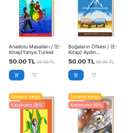
Anadolu Masalları / (E-
Boğaların Öfkesi / (E-
Kitap)Yahya Türkeli
Kitap) Aydın
Karasüleymanoğlu
50.00
TL
50.00
TL
80.00
TL
80.00
TL
Ücretsiz kargo
Ücretsiz kargo
Kazancınız 38%
Kazancınız 38%