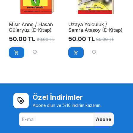
Mısır Anne / Hasan
Uzaya Yolculuk /
Güleryüz (E-Kitap)
Semra Atasoy (E-Kitap)
50.00
TL
50.00
TL
80.00
TL
80.00
TL
Özel İndirimler
Abone olun ve %10 indirim kazanın.
Abone